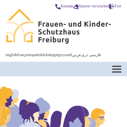
Kontakt
Spuren verwischen
Exit
english
français
español
türk
shqipë
русский
عربي
فارسى درى